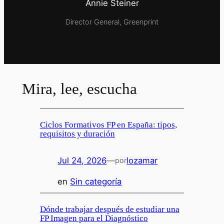
Annie Steiner
Director General, Greenprint
Mira, lee, escucha
Ciclos Formativos FP en España: tipos,
requisitos y duración
Jul 24, 2026
—
lozamar
por
en
Sin categoría
Dónde trabajar después de estudiar una
FP Imagen para el Diagnóstico