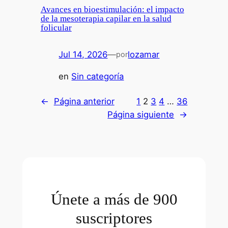
Avances en bioestimulación: el impacto
de la mesoterapia capilar en la salud
folicular
Jul 14, 2026
—
lozamar
por
en
Sin categoría
←
Página anterior
1
2
3
4
…
36
Página siguiente
→
Únete a más de 900
suscriptores